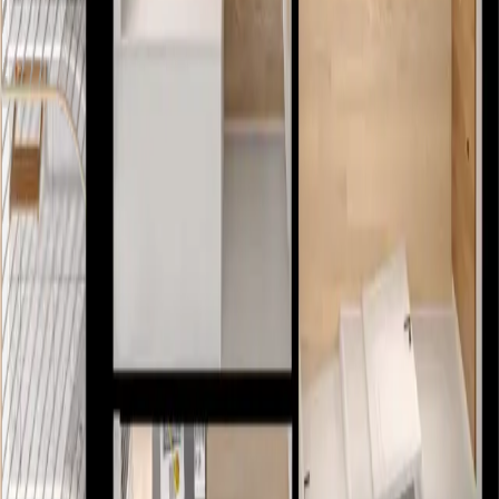
Pokaż więcej
Zapytaj o mieszkanie
Ile pokoi Cię interesuje?
1
2
3
4
5
Powierzchnia
2
30 m
2
246 m