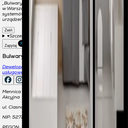
„Bulwary Praskie” realizowanego przy ul. Jagiellońskiej
w Warszawie – w tym przy użyciu automatycznych
systemów wywołujących i telekomunikacyjnych
urządzeń końcowych.
Zwiń
▾
Szczegóły zgód i klauzula informacyjna RODO
Zapytaj
Bulwary praskie
Deweloper
Finansowanie
Mieszkania
Osiedle
Kontakt
Lokale
usługowe
Wykończenie
Aktualności
Mennica Polska Spółka Akcyjna Spółka Komandytowo-
Akcyjna
ul. Ciasna 6, 00-232 Warszawa
NIP:
5272650476
REGON:
142856700