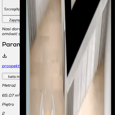
Szczegóły i historia ceny
Zapytaj o mieszkanie
Nasi doradcy klienta skontaktują się z Państwem, aby
omówić szczegóły spotkania.
Parametry mieszkania
prospekt informacyjny
karta mieszkania
Metraż
2
65.07 m
Piętro
2