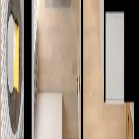
2
64.59 m
Pokoje
3
Piętro
2
K1.A.03.06
1 052 817
zł
Metraż
2
64.59 m
Pokoje
3
Piętro
3