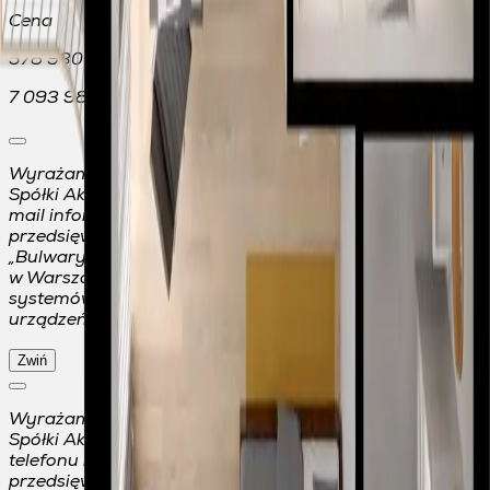
Cena
578 930 zł
7 093 980 zł
Wyrażam zgodę na otrzymywanie od Mennicy Polskiej
Spółki Akcyjnej S.K.A. na podany przeze mnie adres e-
mail informacji handlowej o jej ofercie w ramach
przedsięwzięcia deweloperskiego pod nazwą handlową
„Bulwary Praskie” realizowanego przy ul. Jagiellońskiej
w Warszawie – w tym przy użyciu automatycznych
systemów wywołujących i telekomunikacyjnych
urządzeń końcowych.
Zwiń
Wyrażam zgodę na otrzymywanie od Mennicy Polskiej
Spółki Akcyjnej S.K.A. na podany przeze mnie numer
telefonu informacji handlowej o jej ofercie w ramach
przedsięwzięcia deweloperskiego pod nazwą handlową