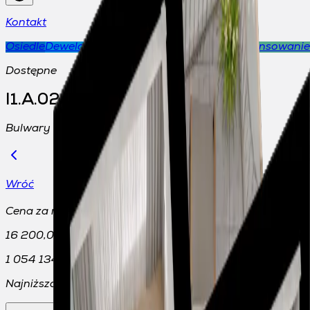
Kontakt
Osiedle
Deweloper
Wykończenia
Aktualności
Finansowanie
Dostępne
I1.A.02.03
Bulwary Praskie, Warszawa
Wróć
2
Cena za m
16 200,00 zł
1 054 134,00 zł
Najniższa cena sprzed 30 dni:
1 054 134,00 zł