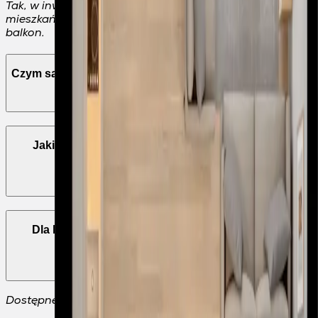
Tak, w inwestycji Bulwary Praskie stawiamy na komfort
mieszkańców. Każde mieszkanie wyposażone jest w
balkon.
Czym są Bulwary Praskie?
Jakie udogodnienia oferuje inwestycja Bulwary
Praskie?
Dla kogo przeznaczona jest inwestycja Bulwary
Praskie?
Dostępne