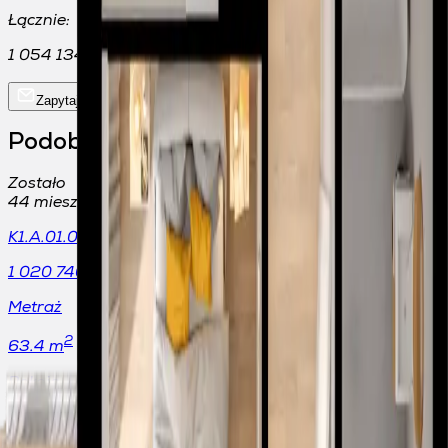
Łącznie:
1 054 134,00 zł
Zapytaj o lokal
Podobne mieszkania
Zostało
44
mieszkań
K1.A.01.06
1 020 740
zł
Metraż
2
63.4 m
Pokoje
3