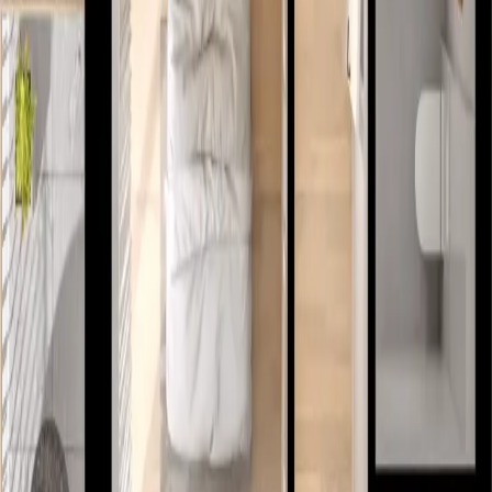
Piętro
1
I1.A.01.03
1 036 476
zł
Metraż
2
63.98 m
Pokoje
3
Piętro
1
K1.A.02.06
1 046 358
zł
Metraż