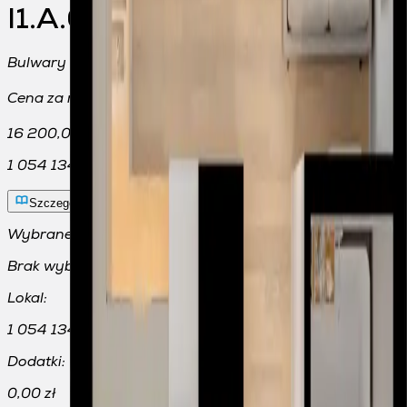
I1.A.02.03
Bulwary Praskie, Warszawa
2
Cena za m
2
16 200,00 zł/m
1 054 134,00 zł
Szczegóły i historia ceny
Wybrane części przynależne
Brak wybranych dodatków
Lokal:
1 054 134,00 zł
Dodatki:
0,00 zł