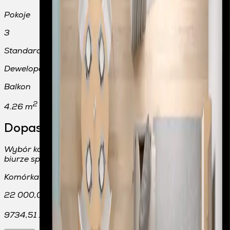
Pokoje
3
Standard wykończenia
Deweloperski
Balkon
2
4.26 m
Dopasuj do swojego mieszkania
Wybór konkretnego miejsca lub komórki odbywa się w
biurze sprzedaży.
Komórka lokatorska
22 000,00 zł
2
9734,51 zł/m