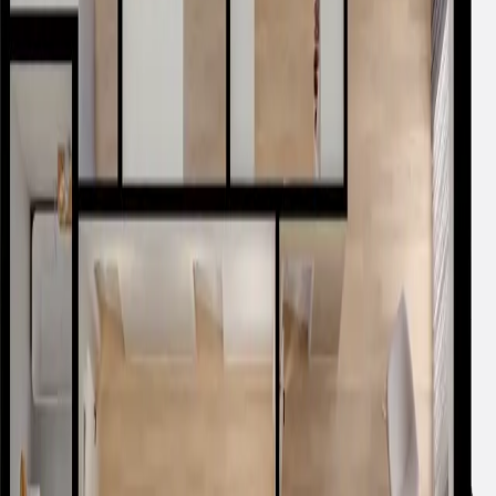
Pokoje
4
Standard wykończenia
Deweloperski
Ogródek
2
16.85 m
Dopasuj do swojego mieszkania
Wybór konkretnego miejsca lub komórki odbywa się w
biurze sprzedaży.
Najczęściej zadawane pytania
Czy każde mieszkanie posiada balkon?