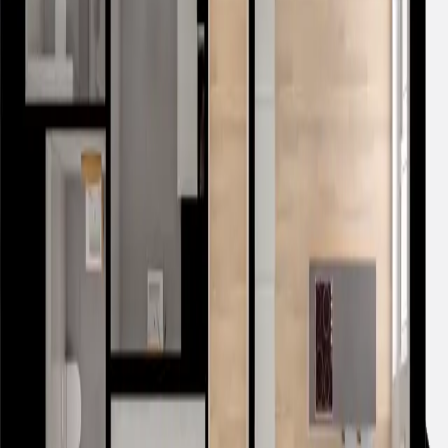
Dostępne
I3.E.08.03
Bulwary Praskie, Warszawa
2
Cena za m
2
24 600,00 zł/m
3 393 078,00 zł
Szczegóły i historia ceny
Wybrane części przynależne
Brak wybranych dodatków
Lokal:
3 393 078,00 zł
Dodatki: