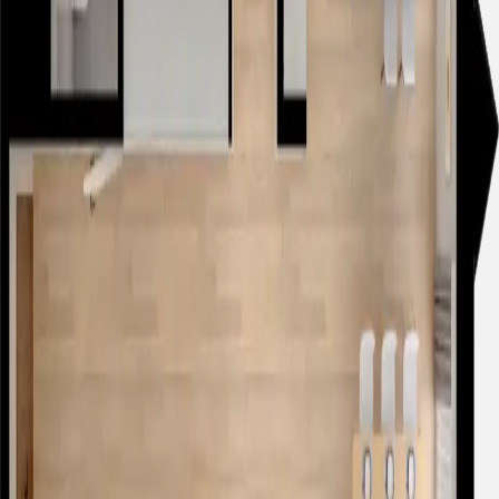
0,00 zł
Łącznie:
3 393 078,00 zł
Zapytaj o lokal
Podobne mieszkania
Zostało
8
mieszkań
I3.E.01.03
3 176 722
zł
Metraż
2
136.34 m
Pokoje