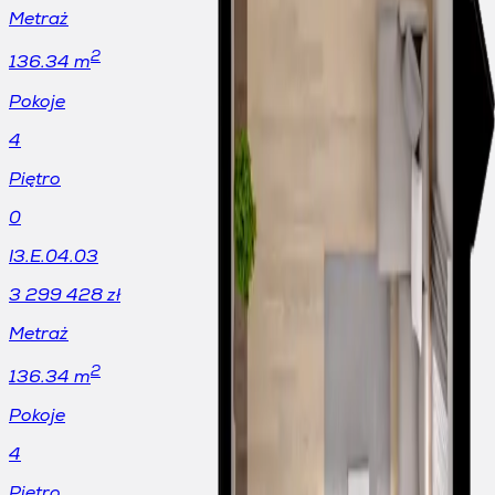
Metraż
2
136.34 m
Pokoje
4
Piętro
0
I3.E.04.03
3 299 428
zł
Metraż
2
136.34 m
Pokoje
4
Piętro