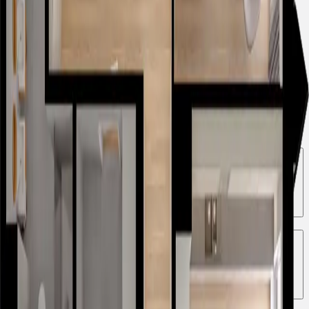
Tak, w inwestycji Bulwary Praskie stawiamy na komfort
mieszkańców. Każde mieszkanie wyposażone jest w
balkon.
Czym są Bulwary Praskie?
Jakie udogodnienia oferuje inwestycja Bulwary
Praskie?
Dla kogo przeznaczona jest inwestycja Bulwary
Praskie?