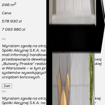
2
246 m
Cena
578 930 zł
7 093 980 zł
Wyrażam zgodę na otrzymywanie od Mennicy Polskiej
Spółki Akcyjnej S.K.A. na podany przeze mnie adres e-
mail informacji handlowej o jej ofercie w ramach
przedsięwzięcia deweloperskiego pod nazwą handlową
„Bulwary Praskie” realizowanego przy ul. Jagiellońskiej
w Warszawie – w tym przy użyciu automatycznych
systemów wywołujących i telekomunikacyjnych
urządzeń końcowych.
Zwiń
Wyrażam zgodę na otrzymywanie od Mennicy Polskiej
Spółki Akcyjnej S.K.A. na podany przeze mnie numer