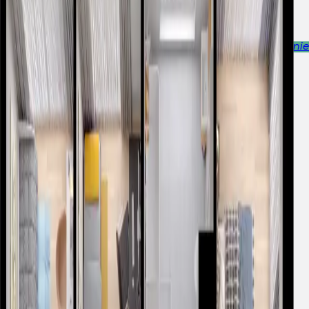
Kontakt
Osiedle
Deweloper
Wykończenia
Aktualności
Finansowanie
Dostępne
I3.E.08.03
Bulwary Praskie, Warszawa
Wróć
2
Cena za m
24 600,00 zł
3 393 078,00 zł
Najniższa cena sprzed 30 dni:
3 393 078,00 zł