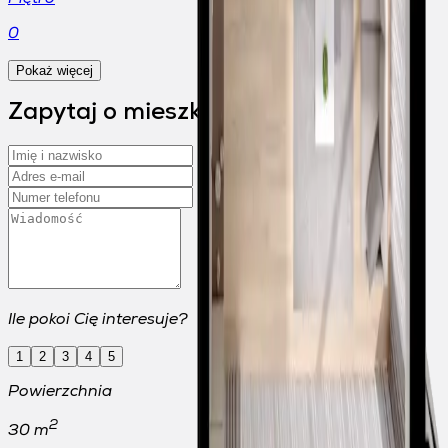
0
Pokaż więcej
Zapytaj o mieszkanie
Ile pokoi Cię interesuje?
1
2
3
4
5
Powierzchnia
2
30 m