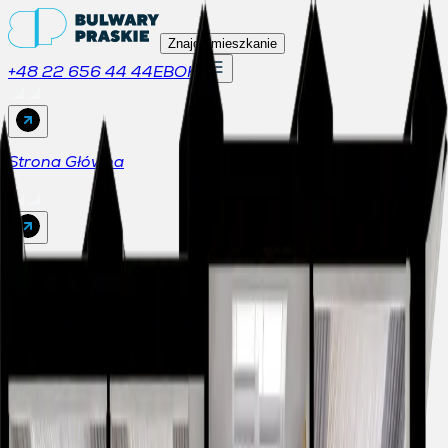
Znajdź mieszkanie
+48 22 656 44 44
EBOK
Strona Główna
Mieszkania
Lokale usługowe