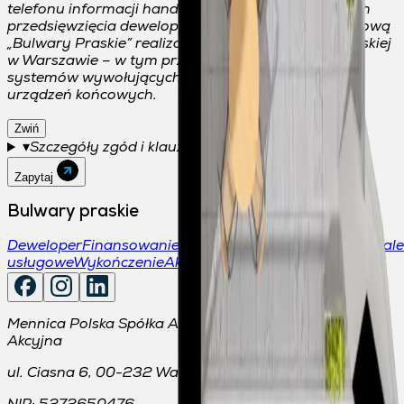
telefonu informacji handlowej o jej ofercie w ramach
przedsięwzięcia deweloperskiego pod nazwą handlową
„Bulwary Praskie” realizowanego przy ul. Jagiellońskiej
w Warszawie – w tym przy użyciu automatycznych
systemów wywołujących i telekomunikacyjnych
urządzeń końcowych.
Zwiń
▾
Szczegóły zgód i klauzula informacyjna RODO
Zapytaj
Bulwary praskie
Deweloper
Finansowanie
Mieszkania
Osiedle
Kontakt
Lokale
usługowe
Wykończenie
Aktualności
Mennica Polska Spółka Akcyjna Spółka Komandytowo-
Akcyjna
ul. Ciasna 6, 00-232 Warszawa