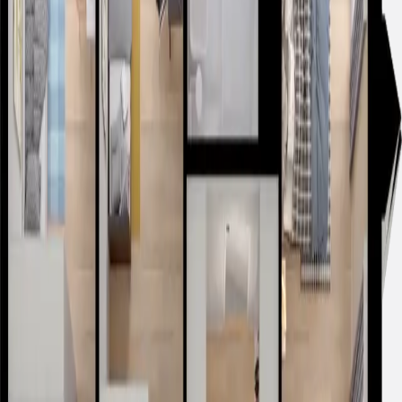
Szczegóły i historia ceny
Zapytaj o mieszkanie
Nasi doradcy klienta skontaktują się z Państwem, aby
omówić szczegóły spotkania.
Parametry mieszkania
prospekt informacyjny
karta mieszkania
Metraż
2
137.93 m
Piętro
0