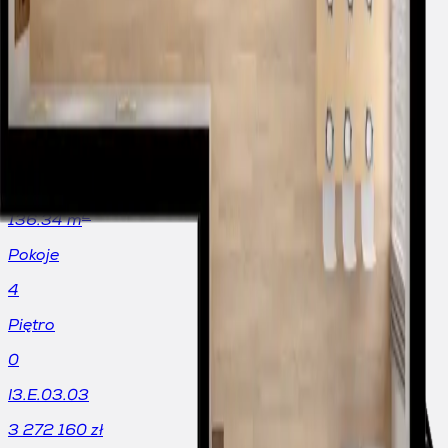
4
Piętro
0
I3.E.02.03
3 244 892
zł
Metraż
2
136.34 m
Pokoje
4
Piętro
0
I3.E.03.03
3 272 160
zł