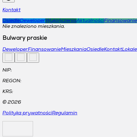
Kontakt
Osiedle
Deweloper
Wykończenia
Aktualności
Finansowanie
Nie znaleziono mieszkania.
Bulwary praskie
Deweloper
Finansowanie
Mieszkania
Osiedle
Kontakt
Lokal
NIP:
REGON:
KRS:
©
2026
Polityka prywatności
Regulamin