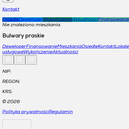
Kontakt
Osiedle
Deweloper
Wykończenia
Aktualności
Finansowanie
Nie znaleziono mieszkania.
Bulwary praskie
Deweloper
Finansowanie
Mieszkania
Osiedle
Kontakt
Lokale
usługowe
Wykończenie
Aktualności
NIP:
REGON:
KRS:
©
2026
Polityka prywatności
Regulamin