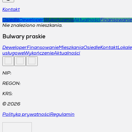
Kontakt
Osiedle
Deweloper
Wykończenia
Aktualności
Finansowanie
Nie znaleziono mieszkania.
Bulwary praskie
Deweloper
Finansowanie
Mieszkania
Osiedle
Kontakt
Lokale
usługowe
Wykończenie
Aktualności
NIP:
REGON:
KRS:
©
2026
Polityka prywatności
Regulamin