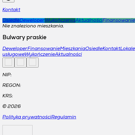
Kontakt
Osiedle
Deweloper
Wykończenia
Aktualności
Finansowanie
Nie znaleziono mieszkania.
Bulwary praskie
Deweloper
Finansowanie
Mieszkania
Osiedle
Kontakt
Lokale
usługowe
Wykończenie
Aktualności
NIP:
REGON:
KRS:
©
2026
Polityka prywatności
Regulamin