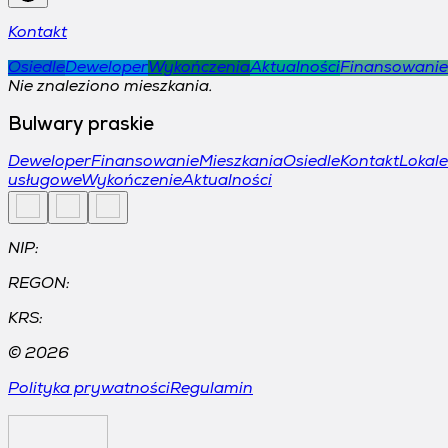
Kontakt
Osiedle
Deweloper
Wykończenia
Aktualności
Finansowanie
Nie znaleziono mieszkania.
Bulwary praskie
Deweloper
Finansowanie
Mieszkania
Osiedle
Kontakt
Lokale
usługowe
Wykończenie
Aktualności
NIP:
REGON:
KRS:
©
2026
Polityka prywatności
Regulamin