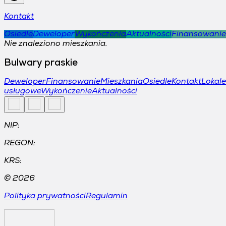
Kontakt
Osiedle
Deweloper
Wykończenia
Aktualności
Finansowanie
Nie znaleziono mieszkania.
Bulwary praskie
Deweloper
Finansowanie
Mieszkania
Osiedle
Kontakt
Lokale
usługowe
Wykończenie
Aktualności
NIP:
REGON:
KRS:
©
2026
Polityka prywatności
Regulamin