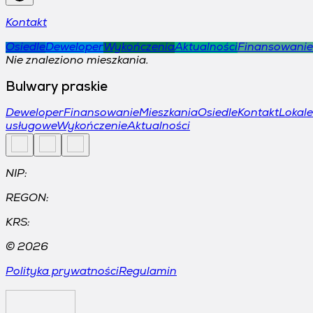
Kontakt
Osiedle
Deweloper
Wykończenia
Aktualności
Finansowanie
Nie znaleziono mieszkania.
Bulwary praskie
Deweloper
Finansowanie
Mieszkania
Osiedle
Kontakt
Lokale
usługowe
Wykończenie
Aktualności
NIP:
REGON:
KRS:
©
2026
Polityka prywatności
Regulamin