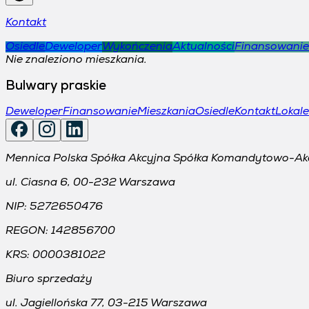
Kontakt
Osiedle
Deweloper
Wykończenia
Aktualności
Finansowanie
Nie znaleziono mieszkania.
Bulwary praskie
Deweloper
Finansowanie
Mieszkania
Osiedle
Kontakt
Lokal
Mennica Polska Spółka Akcyjna Spółka Komandytowo-Ak
ul. Ciasna 6, 00-232 Warszawa
NIP:
5272650476
REGON:
142856700
KRS:
0000381022
Biuro sprzedaży
ul. Jagiellońska 77, 03-215 Warszawa