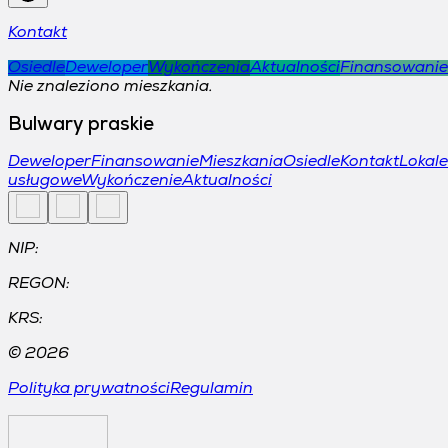
Kontakt
Osiedle
Deweloper
Wykończenia
Aktualności
Finansowanie
Nie znaleziono mieszkania.
Bulwary praskie
Deweloper
Finansowanie
Mieszkania
Osiedle
Kontakt
Lokale
usługowe
Wykończenie
Aktualności
NIP:
REGON:
KRS:
©
2026
Polityka prywatności
Regulamin